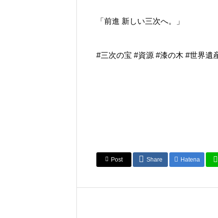
「前進 新しい三次へ。」
#三次の宝 #資源 #漆の木 #世界
Post
Share
Hatena