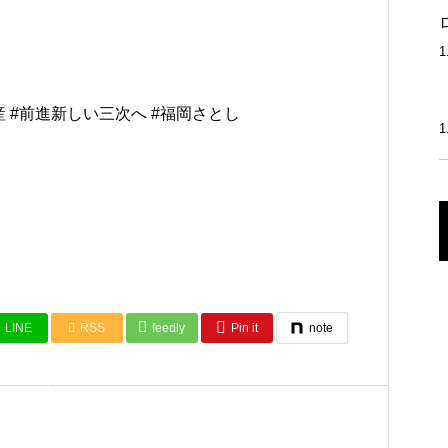
遺産 #前進新しい三次へ #福岡さとし
LINE
RSS
feedly
Pin it
note