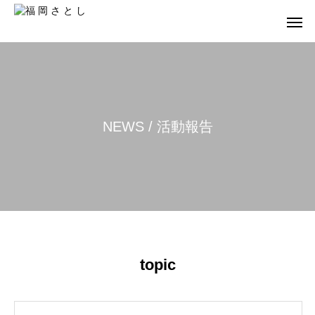
N
E
W
S
/
活
動
報
告
topic