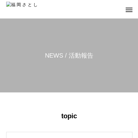
N
E
W
S
/
活
動
報
告
topic