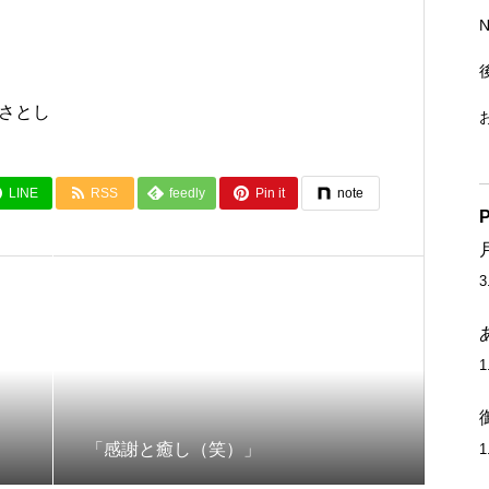
岡さとし
LINE
RSS
feedly
Pin it
note
P
「感謝と癒し（笑）」